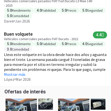
Vehículos comerciales pesados FIAT Fiat Ducato L3 Maxi 140
- 2025
Rendimiento
Fiabilidad
Precio
Seguridad
5.0
4.0
5.0
5.0
Comodidad
5.0
Darek
Jan 2026
Buen volquete
4.4
Vehículos comerciales pesados FIAT Ducato - 2022
Rendimiento
Fiabilidad
Precio
Seguridad
5.0
5.0
5.0
4.0
Comodidad
3.0
Llevo este volquete en la obra desde hace dos años y aguanta
bien el trote. La semana pasada cargué 3 toneladas de grava
para moverla por el sitio en terreno irregular y subió la
pendiente sin problemas ni quejas. Para lo que pago, cumple
sin dramas en el día a día.
Mostrar más
López
Mar 2026
Ofertas de interés