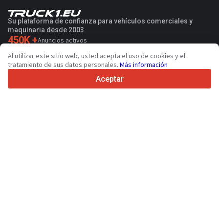
Su plataforma de confianza para vehículos comerciales y
maquinaria desde 2003
450K +
Anuncios activos
70+
Países de todo el mundo
Al utilizar este sitio web, usted acepta el uso de cookies y el
36
Idiomas admitidos
tratamiento de sus datos personales.
Más información
Aceptar
4.7/5
Trustpilot
Para vendedores
Servicios de promoción
Presios de los servicios
Ayuda
Para compradores
Reseñas de marcas
Ferias