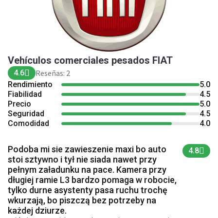
Vehículos comerciales pesados FIAT
4.6
Reseñas: 2
Rendimiento
5.0
Fiabilidad
4.5
Precio
5.0
Seguridad
4.5
Comodidad
4.0
Podoba mi sie zawieszenie maxi bo auto
4.8
stoi sztywno i tył nie siada nawet przy
pełnym załadunku na pace. Kamera przy
długiej ramie L3 bardzo pomaga w robocie,
tylko durne asystenty pasa ruchu trochę
wkurzają, bo piszczą bez potrzeby na
każdej dziurze.