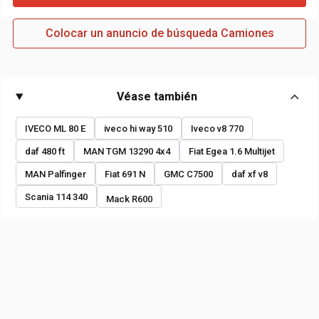
Colocar un anuncio de búsqueda Camiones
Véase también
IVECO ML 80 E
iveco hi way 510
Iveco v8 770
daf 480 ft
MAN TGM 13290 4x4
Fiat Egea 1.6 Multijet
MAN Palfinger
Fiat 691 N
GMC C7500
daf xf v8
Scania 114 340
Mack R600