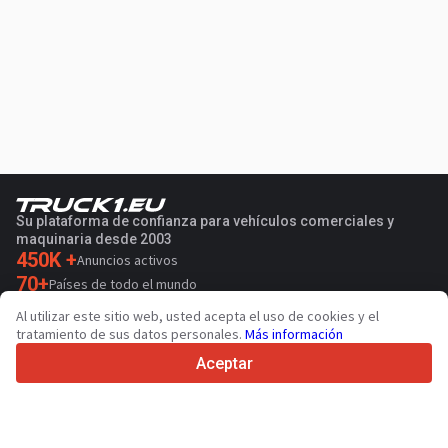
Su plataforma de confianza para vehículos comerciales y
maquinaria desde 2003
450K +
Anuncios activos
70+
Países de todo el mundo
36
Idiomas admitidos
Al utilizar este sitio web, usted acepta el uso de cookies y el
tratamiento de sus datos personales.
Más información
4.7/5
Trustpilot
Aceptar
Para vendedores
Servicios de promoción