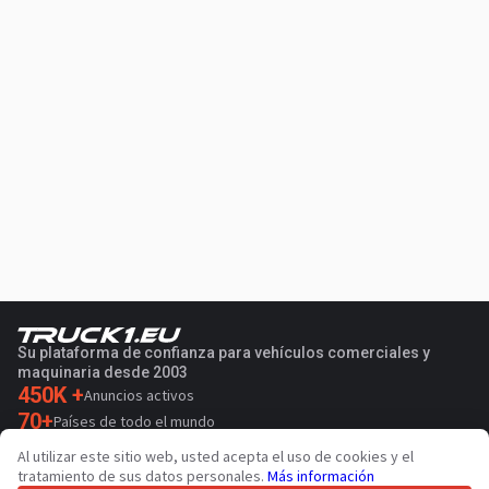
Su plataforma de confianza para vehículos comerciales y
maquinaria desde 2003
450K +
Anuncios activos
70+
Países de todo el mundo
36
Idiomas admitidos
Al utilizar este sitio web, usted acepta el uso de cookies y el
tratamiento de sus datos personales.
Más información
4.7/5