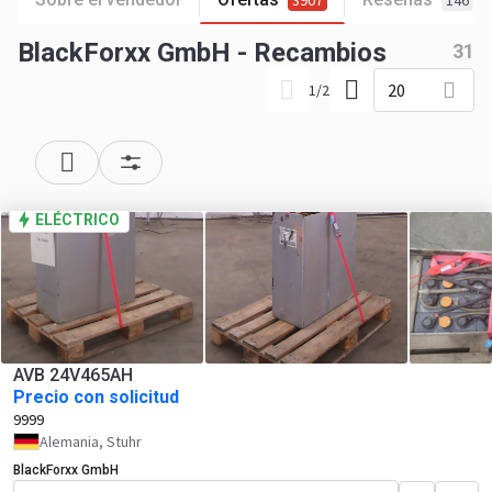
3907
146
BlackForxx GmbH - Recambios
31
20
1
/
2
ELÉCTRICO
AVB 24V465AH
Precio con solicitud
9999
Alemania, Stuhr
BlackForxx GmbH