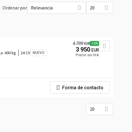
Ordenar por
Relevancia
20
4 700
-16%
EUR
3 950
EUR
ga:
400 kg
24 CV
NUEVO
Precio sin IVA
Forma de contacto
20