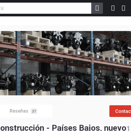
Reseñas
Contac
37
onstrucción - Países Bajos, nuevo
1