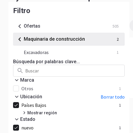
Filtro
Ofertas
505
Maquinaria de construcción
2
Excavadoras
1
Búsqueda por palabras clave...
Marca
Otros
1
Ubicación
Borrar todo
Países Bajos
1
Mostrar región
Estado
Gelderland
1
nuevo
1