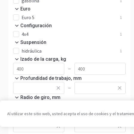
gasolina
1
Euro
Euro 5
1
Configuración
4x4
1
Suspensión
hidráulica
1
Izado de la carga, kg
—
Profundidad de trabajo, mm
—
Radio de giro, mm
—
Al utilizar este sitio web, usted acepta el uso de cookies y el tratami
Velocidad máxima, km/h
—