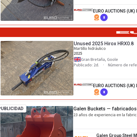
EURO AUCTIONS (UK) 
8
Unused 2025 Hirox HRX0.8
Martillo hidráulico
2025
Gran Bretaña, Goole
Publicado: 2d.
Número de refe
EURO AUCTIONS (UK) 
8
Galen Buckets — fabricados
PUBLICIDAD
23 años de experiencia en la fabri
Galen Group Steel M