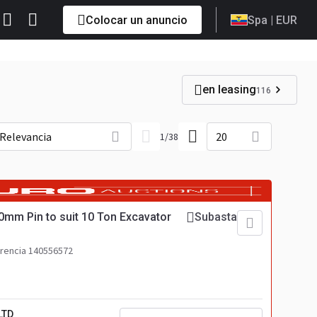
Colocar un anuncio
Spa
| EUR
en leasing
116
Relevancia
20
1
/
38
0mm Pin to suit 10 Ton Excavator
Subasta
rencia 140556572
LTD