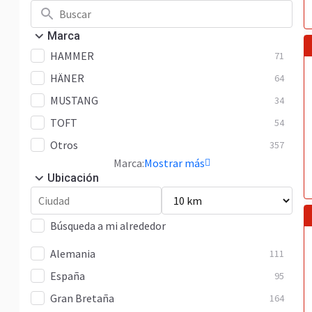
Marca
HAMMER
71
HÄNER
64
MUSTANG
34
TOFT
54
Otros
357
Marca:
Mostrar más
Ubicación
Búsqueda a mi alrededor
Alemania
111
España
95
Gran Bretaña
164