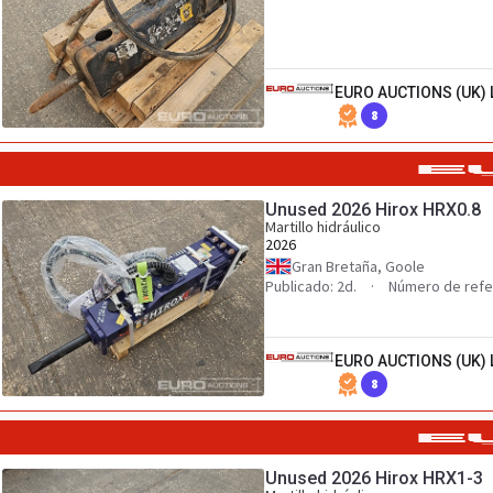
EURO AUCTIONS (UK) 
8
Unused 2026 Hirox HRX0.8
Martillo hidráulico
2026
Gran Bretaña, Goole
Publicado: 2d.
Número de refe
EURO AUCTIONS (UK) 
8
Unused 2026 Hirox HRX1-3