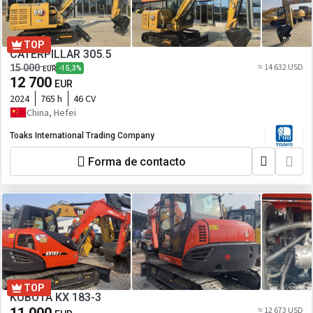
TOP
CATERPILLAR 305.5
≈ 14 632 USD
15 000
-15,3%
EUR
12 700
EUR
2024
765 h
46 CV
China, Hefei
Toaks International Trading Company
Forma de contacto
TOP
KUBOTA KX 183-3
≈ 12 673 USD