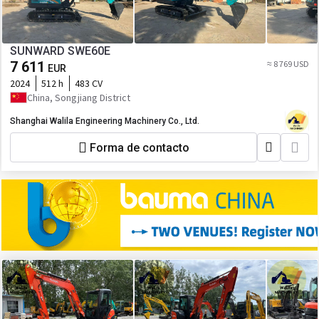
SUNWARD SWE60E
7 611
≈ 8 769 USD
EUR
2024
512 h
483 CV
China, Songjiang District
Shanghai Walila Engineering Machinery Co., Ltd.
Forma de contacto