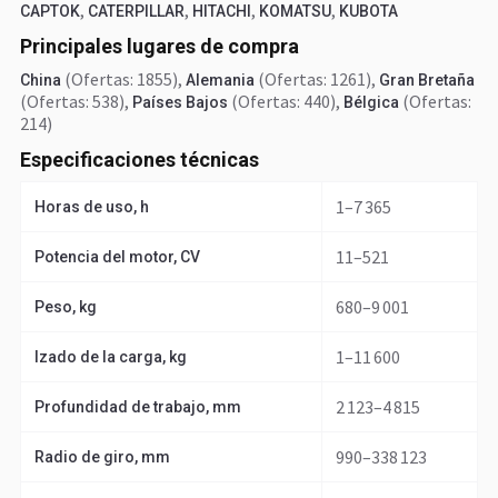
,
,
,
,
CAPTOK
CATERPILLAR
HITACHI
KOMATSU
KUBOTA
Principales lugares de compra
(Ofertas: 1855)
,
(Ofertas: 1261)
,
China
Alemania
Gran Bretaña
(Ofertas: 538)
,
(Ofertas: 440)
,
(Ofertas:
Países Bajos
Bélgica
214)
Especificaciones técnicas
1–7 365
Horas de uso, h
11–521
Potencia del motor, CV
680–9 001
Peso, kg
1–11 600
Izado de la carga, kg
2 123–4 815
Profundidad de trabajo, mm
990–338 123
Radio de giro, mm