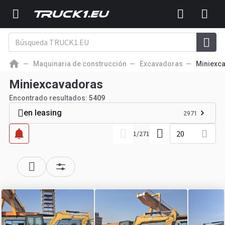
Maquinaria de construcción
Excavadoras
Miniexc
Miniexcavadoras
Encontrado resultados:
5409
en leasing
2971
20
1
/
271