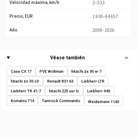
2–533
Velocidad máxima, km/h
1 630–64 657
Precio, EUR
2008–2026
Año
Véase también
Case CX 17
PVE Woltman
hitachi zx 95 w-7
hitachi zx 30 clr
Renault R31 63
Liebherr LTR
Liebherr TR 41-7
hitachi 225 usr lc
Liebherr 940
Komatsu 714
Tamrock Commando
Weidemann 1140