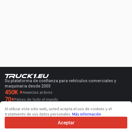
Su plataforma de confianza para vehículos comerciales y
maquinaria desde 2003
450K +
Anuncios activos
70+
Países de todo el mundo
36
Idiomas admitidos
Al utilizar este sitio web, usted acepta el uso de cookies y el
tratamiento de sus datos personales.
Más información
4.7/5
Trustpilot
Aceptar