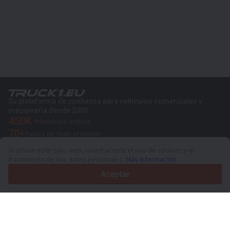
Su plataforma de confianza para vehículos comerciales y
maquinaria desde 2003
450K +
Anuncios activos
70+
Países de todo el mundo
36
Idiomas admitidos
Al utilizar este sitio web, usted acepta el uso de cookies y el
tratamiento de sus datos personales.
Más información
4.7/5
Trustpilot
Aceptar
Para vendedores
Servicios de promoción