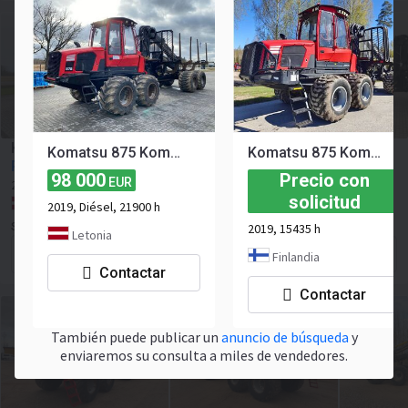
Komatsu 845 Komatsu 845
Komatsu 875 Komatsu 875
Komatsu 875 Komatsu 875
Precio con solicitud
98 000
Precio con
EUR
2019
15500 h
Capacidad de carga:
12000 kg
190 CV
solicitud
Letonia, Lielvārde
2019, Diésel, 21900 h
SIA "Haitek Latvia"
2019, 15435 h
Letonia
Forma de contacto
Finlandia
Contactar
Contactar
También puede publicar un
anuncio de búsqueda
y
enviaremos su consulta a miles de vendedores.