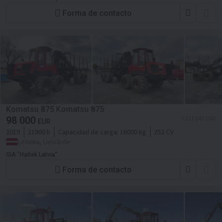
Forma de contacto
Komatsu 875 Komatsu 875
98 000
≈ 113 242 USD
EUR
2019
21900 h
Capacidad de carga:
16000 kg
252 CV
Letonia, Lielvārde
SIA "Haitek Latvia"
Forma de contacto