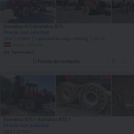
Komatsu 875 Komatsu 875
Precio con solicitud
2016
11900 h
Capacidad de carga:
16000 kg
252 CV
Letonia, Lielvārde
SIA "Haitek Latvia"
Forma de contacto
Komatsu 875.1 Komatsu 875.1
Precio con solicitud
2020
11750 h