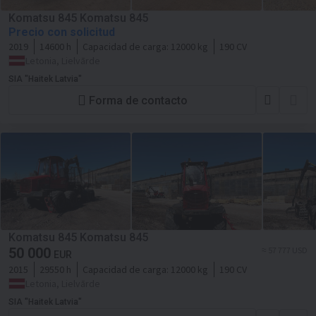
Komatsu 845 Komatsu 845
Precio con solicitud
2019
14600 h
Capacidad de carga:
12000 kg
190 CV
Letonia, Lielvārde
SIA "Haitek Latvia"
Forma de contacto
Komatsu 845 Komatsu 845
50 000
≈ 57 777 USD
EUR
2015
29550 h
Capacidad de carga:
12000 kg
190 CV
Letonia, Lielvārde
SIA "Haitek Latvia"