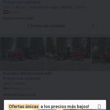
Precio con solicitud
2013
14610 h
Capacidad de carga:
14000 kg
231 CV
Austria, -
Komatsu Forest GmbH
Forma de contacto
Komatsu 845 Komatsu 845
Precio con solicitud
2016
17100 h
Finlandia, Lavia
Finnblock Europa Oy Ltd
Forma de contacto
Ofertas únicas
a los
precios más bajos!