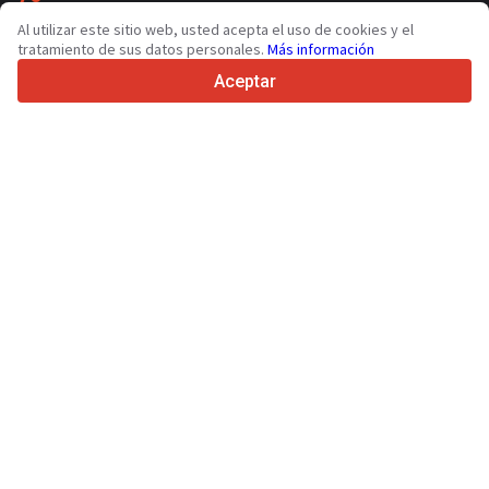
36
Idiomas admitidos
Al utilizar este sitio web, usted acepta el uso de cookies y el
tratamiento de sus datos personales.
Más información
4.7/5
Trustpilot
Aceptar
Para vendedores
Servicios de promoción
Presios de los servicios
Ayuda
Para compradores
Reseñas de marcas
Ferias
Leasing
Información
Sobre Truck1