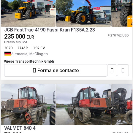
JCB FastTrac 4190 Fassi Kran F135A.2.23
235 000
≈ 270 762 USD
EUR
Precio sin IVA
2020
2745 h
192 CV
Alemania, Meßlingen
Wiese Transporttechnik Gmbh
Forma de contacto
VALMET 840.4