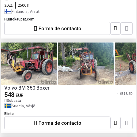
2021
2500 h
Finlandia, Virrat
Huutokaupat.com
Forma de contacto
Volvo BM 350 Boxer
548
≈ 631 USD
EUR
Subasta
Suecia, Växjö
Blinto
Forma de contacto