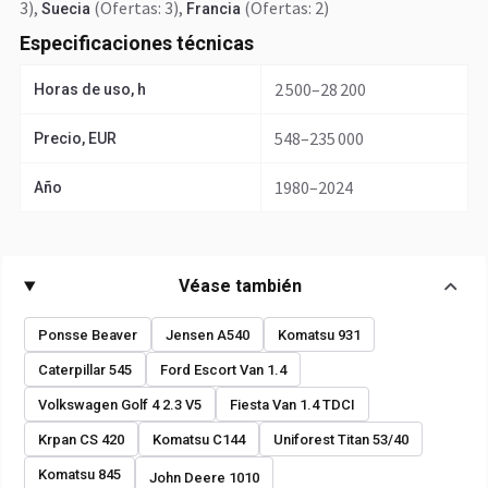
3)
,
(Ofertas: 3)
,
(Ofertas: 2)
Suecia
Francia
Especificaciones técnicas
2 500–28 200
Horas de uso, h
548–235 000
Precio, EUR
1980–2024
Año
Véase también
Ponsse Beaver
Jensen A540
Komatsu 931
Caterpillar 545
Ford Escort Van 1.4
Volkswagen Golf 4 2.3 V5
Fiesta Van 1.4 TDCI
Krpan CS 420
Komatsu C144
Uniforest Titan 53/40
Komatsu 845
John Deere 1010