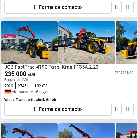
Forma de contacto
JCB FastTrac 4190 Fassi Kran F135A.2.23
235 000
≈ 270 762 USD
EUR
Precio sin IVA
2020
2745 h
192 CV
Alemania, Meßlingen
Wiese Transporttechnik Gmbh
Forma de contacto