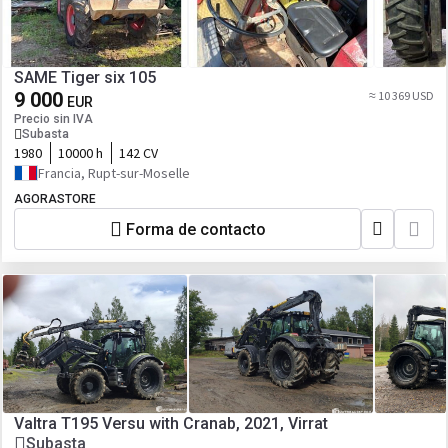
SAME Tiger six 105
9 000
≈ 10 369 USD
EUR
Precio sin IVA
Subasta
1980
10000 h
142 CV
Francia, Rupt-sur-Moselle
AGORASTORE
Forma de contacto
Valtra T195 Versu with Cranab, 2021, Virrat
Subasta