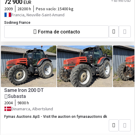
72 900
≈ 83 993 USD
EUR
2009
28200 h
Peso vacío:
15400 kg
Francia, Neuville-Saint-Amand
Sodineg France
Forma de contacto
Same Iron 200 DT
Subasta
2004
9800 h
Dinamarca, Albertslund
Fymas Auctions ApS - Visit the auction on fymasauctions dk