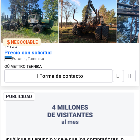
NEGOCIABLE
T-150
Precio con solicitud
Estonia, Tammiku
OÛ METTRO TEHNIKA
Forma de contacto
PUBLICIDAD
¡publique su anuncio y deje que los compradores lo