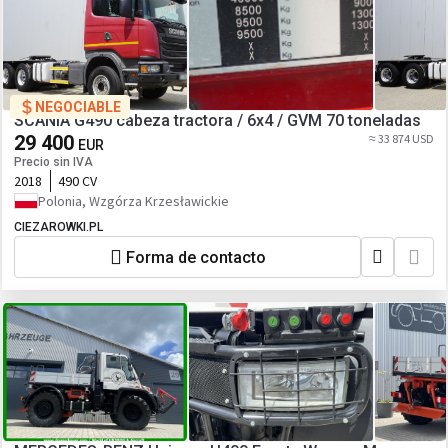
NEGOCIABLE
SCANIA G490 cabeza tractora / 6x4 / GVM 70 toneladas
29 400
≈ 33 874 USD
EUR
Precio sin IVA
2018
490 CV
Polonia, Wzgórza Krzesławickie
CIEZAROWKI.PL
Forma de contacto