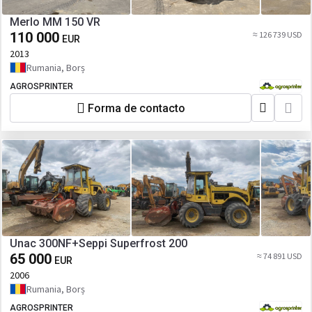
Merlo MM 150 VR
110 000
≈ 126 739 USD
EUR
2013
Rumania, Borș
AGROSPRINTER
Forma de contacto
Unac 300NF+Seppi Superfrost 200
65 000
≈ 74 891 USD
EUR
2006
Rumania, Borș
AGROSPRINTER