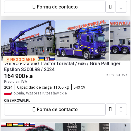
Forma de contacto
NEGOCIABLE
VOLVO FMX 540 Tractor forestal / 6x6 / Grúa Palfinger
Epsilon S300L98 / 2024
164 900
≈ 189 994 USD
EUR
Precio sin IVA
2024
Capacidad de carga:
11055 kg
540 CV
Polonia, Wzgórza Krzesławickie
CIEZAROWKI.PL
Forma de contacto