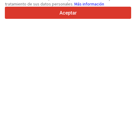
tratamiento de sus datos personales.
Más información
4.7/5
Trustpilot
Aceptar
Para vendedores
Servicios de promoción
Presios de los servicios
Ayuda
Para compradores
Reseñas de marcas
Ferias
Leasing
Información
Sobre Truck1
Blog