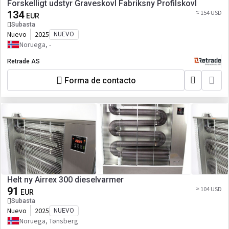
Forskelligt udstyr Graveskovl Fabriksny Profilskovl
134
≈ 154 USD
EUR
Subasta
Nuevo
2025
NUEVO
Noruega, -
Retrade AS
Forma de contacto
Helt ny Airrex 300 dieselvarmer
91
≈ 104 USD
EUR
Subasta
Nuevo
2025
NUEVO
Noruega, Tønsberg