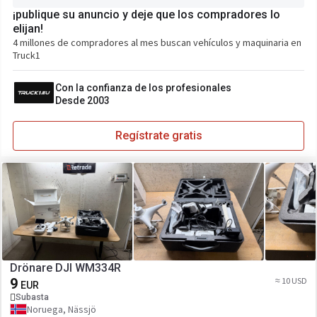
¡publique su anuncio y deje que los compradores lo
elijan!
4 millones de compradores al mes buscan vehículos y maquinaria en
Truck1
Con la confianza de los profesionales
Desde 2003
Regístrate gratis
Drönare DJI WM334R
9
≈ 10 USD
EUR
Subasta
Noruega, Nässjö