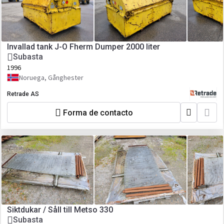
Invallad tank J-O Fherm Dumper 2000 liter
Subasta
1996
Noruega, Gånghester
Retrade AS
Forma de contacto
Siktdukar / Såll till Metso 330
Subasta