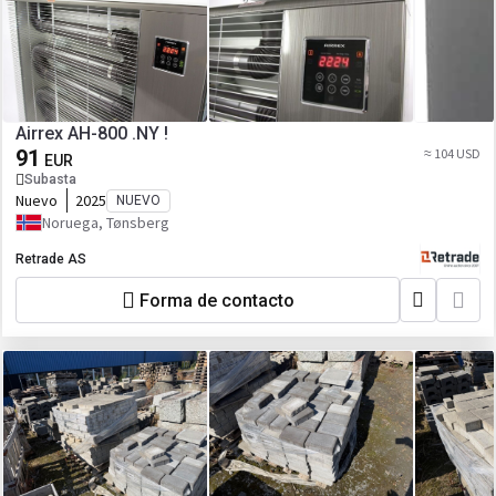
Airrex AH-800 .NY !
91
≈ 104 USD
EUR
Subasta
Nuevo
2025
NUEVO
Noruega, Tønsberg
Retrade AS
Forma de contacto