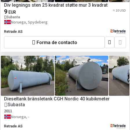
Div legnings sten 25 kvadrat støtte mur 3 kvadrat
9
≈ 10 USD
EUR
Subasta
Noruega, Spydeberg
Retrade AS
Forma de contacto
Dieseltank bränsletank CGH Nordic 40 kubikmeter
Subasta
2011
Noruega, -
Retrade AS