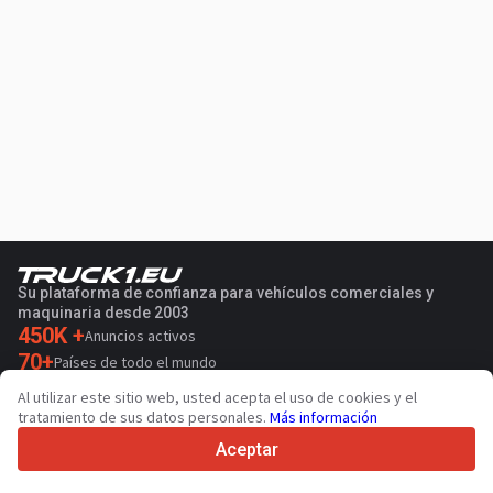
Su plataforma de confianza para vehículos comerciales y
maquinaria desde 2003
450K +
Anuncios activos
70+
Países de todo el mundo
36
Idiomas admitidos
Al utilizar este sitio web, usted acepta el uso de cookies y el
tratamiento de sus datos personales.
Más información
4.7/5
Trustpilot
Aceptar