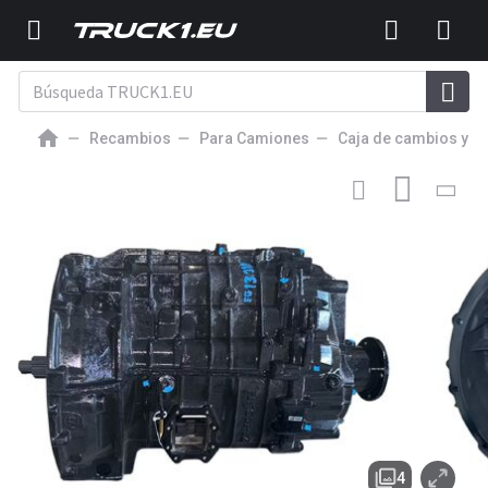
Recambios
Para Camiones
Caja de cambios y p
3 000
EUR
CAJA DE CAMBIOS PARA CAMIÓN
VOLVO RVI-
versnellingsbak 6S1000TO, overbrengingsverhouding
6,75=0,78, gereviseerd zonder schakelhendel +
referentienummer 000268REC.
4