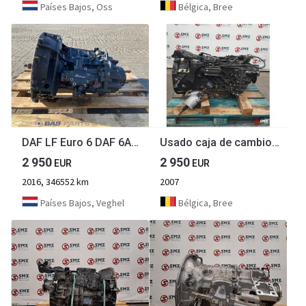
Países Bajos, Oss
Bélgica, Bree
DAF LF Euro 6 DAF 6AS700 TO Ecotronic mid Versnellingsbak 1714740
Usado caja de cambios 16S1820TO Renault
2 950
2 950
EUR
EUR
2016, 346552 km
2007
Países Bajos, Veghel
Bélgica, Bree