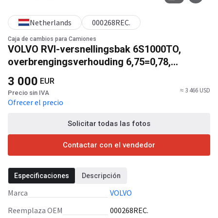
Netherlands
000268REC.
Caja de cambios para Camiones
VOLVO RVI-versnellingsbak 6S1000TO,
overbrengingsverhouding 6,75=0,78,
gereviseerd zonder schakelhendel +
3 000
EUR
referentienummer 000268REC.
≈ 3 466 USD
Precio sin IVA
Ofrecer el precio
Solicitar todas las fotos
Contactar con el vendedor
Especificaciones
Descripción
Marca
VOLVO
Reemplaza OEM
000268REC.