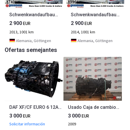
Schwenkwandaufbau, Stapleraufnahme, 6x
Schwenkwandaufbau, Stapleraufnahme, 6x
2 900
2 900
EUR
EUR
2013, 1001 km
2014, 1001 km
Alemania, Göttingen
Alemania, Göttingen
Ofertas semejantes
DAF XF/CF EURO 6 12AS2330TD OVERBRENGINGSVERHOUDING 15,86 GEREVISEERD + AANBETALING 12AS2330TDrec.
Usado Caja de cambios 8S1830TO DAF
3 000
3 000
EUR
EUR
Solicitar información
2009