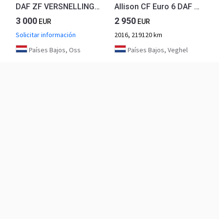
DAF ZF VERSNELLINGSBAK GEBRUIKT ZF16S1821TO MET RETARDER IT ECOSPLIT 6085005044 000242
Allison CF Euro 6 DAF 6MD3000 Versnellingsbak 1868958
3 000
2 950
EUR
EUR
Solicitar información
2016, 219120 km
Países Bajos, Oss
Países Bajos, Veghel