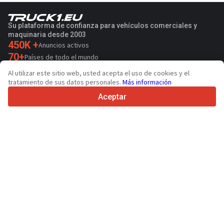
Su plataforma de confianza para vehículos comerciales y
maquinaria desde 2003
450K +
Anuncios activos
70+
Países de todo el mundo
36
Idiomas admitidos
Al utilizar este sitio web, usted acepta el uso de cookies y el
tratamiento de sus datos personales.
Más información
4.7/5
Trustpilot
Aceptar
Para vendedores
Servicios de promoción
Presios de los servicios
Ayuda
Para compradores
Reseñas de marcas
Ferias