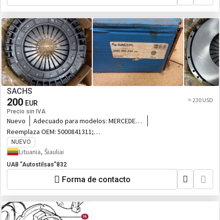
SACHS
200
≈ 230 USD
EUR
Precio sin IVA
Nuevo
Adecuado para modelos:
MERCEDES-
BENZ 1000; MERCEDES-BENZ UNIMOG
Reemplaza OEM:
5000841311;
5000240960; 42061359; 81303050049;
NUEVO
01903954; 01903860
Lituania, Šiauliai
UAB "Autostilsas"832
Forma de contacto