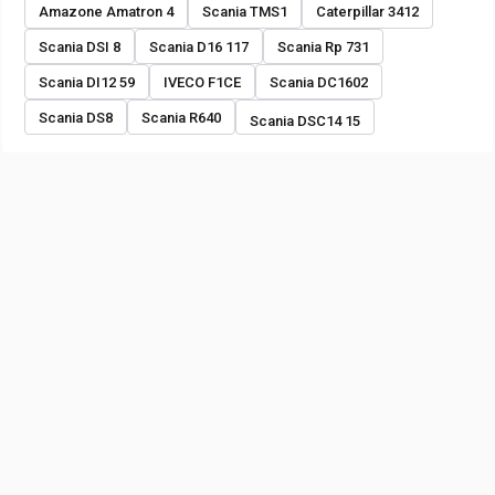
Amazone Amatron 4
Scania TMS1
Caterpillar 3412
Scania DSI 8
Scania D16 117
Scania Rp 731
Scania DI12 59
IVECO F1CE
Scania DC1602
Scania DS8
Scania R640
Scania DSC14 15