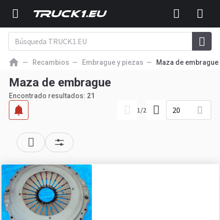
Recambios
Embrague y piezas
Maza de embrague
Maza de embrague
Encontrado resultados:
21
20
1
/
2