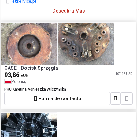
etservice.pl
Descubra Más
CASE - Docisk Sprzęgła
93,86
≈ 107,15 USD
EUR
Polonia, -
PHU Karetina Agnieszka Wilczyńska
Forma de contacto