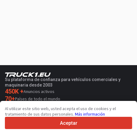
Su plataforma de confianza para vehículos comerciales y
maquinaria desde 2003
450K +
Anuncios activos
70+
Países de todo el mundo
36
Idiomas admitidos
Al utilizar este sitio web, usted acepta el uso de cookies y el
tratamiento de sus datos personales.
Más información
4.7/5
Trustpilot
Aceptar