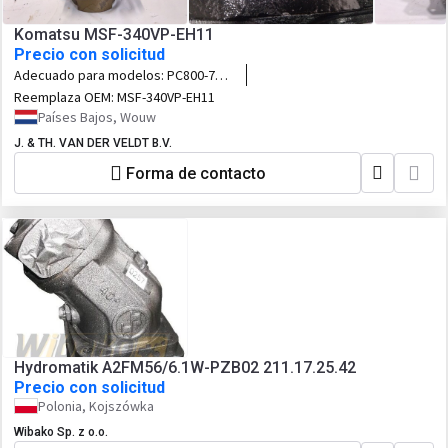
Komatsu MSF-340VP-EH11
Precio con solicitud
Adecuado para modelos:
PC800-7
PC800-8 PC750-6 PC750-7 PC800SE-7
Reemplaza OEM:
MSF-340VP-EH11
PC800SE-8 PC750LC-6 PC750SE-7
Países Bajos, Wouw
PC800LC-8N
J. & TH. VAN DER VELDT B.V.
Forma de contacto
Hydromatik A2FM56/6.1W-PZB02 211.17.25.42
Precio con solicitud
Polonia, Kojszówka
Wibako Sp. z o.o.