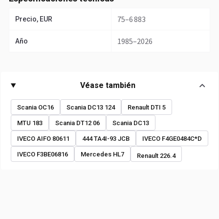
75–6 883
Precio, EUR
1985–2026
Año
Véase también
Scania OC16
Scania DC13 124
Renault DTI 5
MTU 183
Scania DT12 06
Scania DC13
IVECO AIFO 80611
444 TA4I-93 JCB
IVECO F4GE0484C*D
IVECO F3BE06816
Mercedes HL7
Renault 226.4