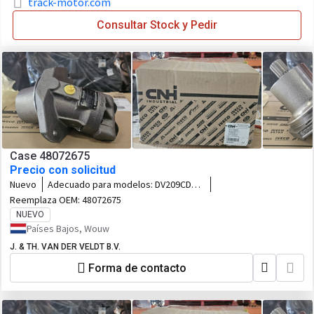
track-motor.com
Consultar Stock y Pedir
Case 48072675
Precio con solicitud
Nuevo
Adecuado para modelos:
DV209CD
DV210CD
Reemplaza OEM:
48072675
NUEVO
Países Bajos, Wouw
J. & TH. VAN DER VELDT B.V.
Forma de contacto