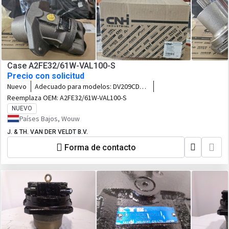
Case A2FE32/61W-VAL100-S
Precio con solicitud
Nuevo
Adecuado para modelos:
DV209CD
DV210CD
Reemplaza OEM:
A2FE32/61W-VAL100-S
NUEVO
Países Bajos, Wouw
J. & TH. VAN DER VELDT B.V.
Forma de contacto