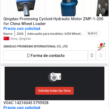
Qingdao Promising Cycloid Hydraulic Motor ZMP-1-200
for China Wheel Loader
Precio con solicitud
Nuevo
2026
Adecuado para modelos:
HZM Wheel
NUEVO
Loader, WOLF Wheel Loader, EVERUN
China, Qingdao
Wheel Loader, HYTEC Wheel Loader,
HERACLES Wheel Loader, SOCMA Wheel
QINGDAO PROMISING INTERNATIONAL CO., LTD.
Loader, CASER Wheel Loader, TRANER
Forma de contacto
Wheel Loader, KINGWAY Wheel Loader,
FLAND Wheel Loader, BLANCHE Wheel
Loader, MACHPRO Skid Steer Loader,
ALT Wheel Loader
Solicitar todas las fotos
VOAC 14216045 3795928
Precio con solicitud