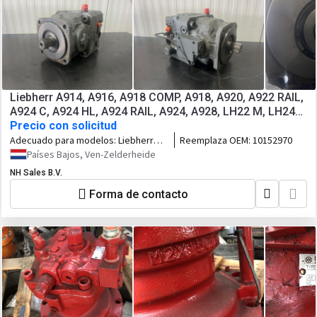
Liebherr A914, A916, A918 COMP, A918, A920, A922 RAIL,
A924 C, A924 HL, A924 RAIL, A924, A928, LH22 M, LH24
M, LH26 EC, LH26 EM, LH26 M,
Precio con solicitud
Adecuado para modelos:
Liebherr
Reemplaza OEM:
10152970
A914, A916, A918 COMP, A918, A920,
Países Bajos, Ven-Zelderheide
A922 RAIL, A924 C, A924 HL, A924
NH Sales B.V.
RAIL, A924, A928, LH22 M, LH24 M,
LH26 EC, LH26 EM, LH26 M, LH30 M,
Forma de contacto
LH35 M, LH40 M, LH40 MP, LH50 M,
LH50 MHR, LH50 MT