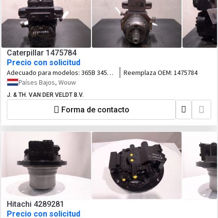
Caterpillar 1475784
Precio con solicitud
Adecuado para modelos:
365B 345C
Reemplaza OEM:
1475784
365C 345BII 365BII
Países Bajos, Wouw
J. & TH. VAN DER VELDT B.V.
Forma de contacto
Hitachi 4289281
Precio con solicitud