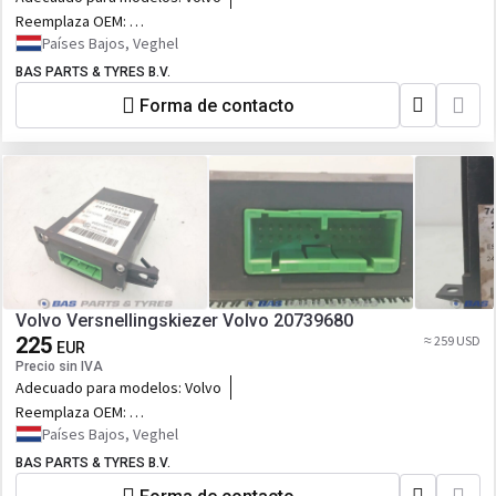
Reemplaza OEM:
20739680,7420739680,20848526,7420848526,21522732,7421522732,2171
Países Bajos, Veghel
BAS PARTS & TYRES B.V.
Forma de contacto
Volvo Versnellingskiezer Volvo 20739680
225
≈ 259 USD
EUR
Precio sin IVA
Adecuado para modelos:
Volvo
Reemplaza OEM:
20739680,7420739680,20848526,7420848526,21522732,7421522732,2171
Países Bajos, Veghel
BAS PARTS & TYRES B.V.