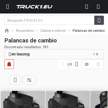
Recambios
Cabina e interior
Palancas de cambio
Palancas de cambio
Encontrado resultados:
151
en leasing
7
20
1
/
8