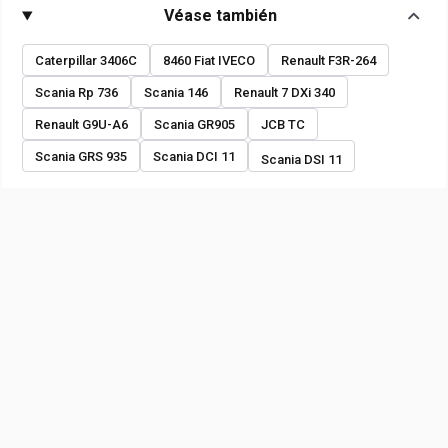
Véase también
Caterpillar 3406C
8460 Fiat IVECO
Renault F3R-264
Scania Rp 736
Scania 146
Renault 7 DXi 340
Renault G9U-A6
Scania GR905
JCB TC
Scania GRS 935
Scania DCI 11
Scania DSI 11