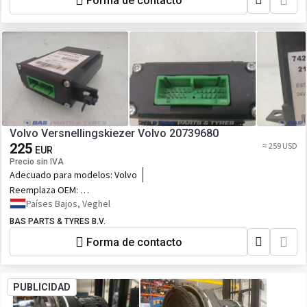
Forma de contacto
Volvo Versnellingskiezer Volvo 20739680
225
≈ 259 USD
EUR
Precio sin IVA
Adecuado para modelos:
Volvo
Reemplaza OEM:
20739680,7420739680,20848526,7420848526,21522732,7421522732,2171
Países Bajos, Veghel
BAS PARTS & TYRES B.V.
Forma de contacto
PUBLICIDAD