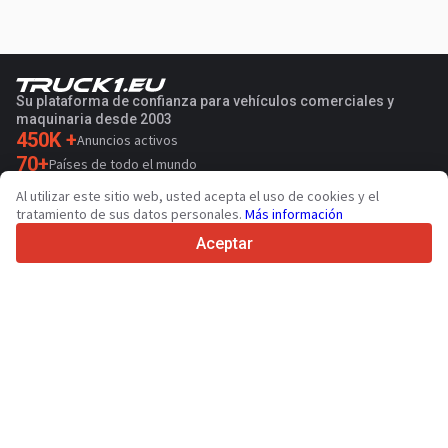
Su plataforma de confianza para vehículos comerciales y
maquinaria desde 2003
450K +
Anuncios activos
70+
Países de todo el mundo
36
Idiomas admitidos
Al utilizar este sitio web, usted acepta el uso de cookies y el
tratamiento de sus datos personales.
Más información
4.7/5
Trustpilot
Aceptar
Para vendedores
Servicios de promoción
Presios de los servicios
Ayuda
Para compradores