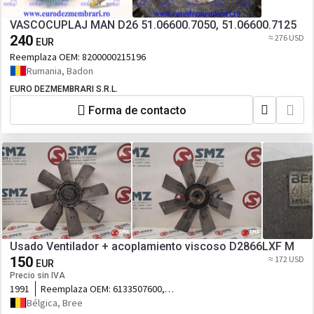
VASCOCUPLAJ MAN D26 51.06600.7050, 51.06600.7125
240
≈ 276 USD
EUR
Reemplaza OEM:
8200000215196
Rumania, Badon
EURO DEZMEMBRARI S.R.L.
Forma de contacto
Usado Ventilador + acoplamiento viscoso D2866LXF M
150
≈ 172 USD
EUR
Precio sin IVA
1991
Reemplaza OEM:
6133507600,
51066010214, 5106601
Bélgica, Bree