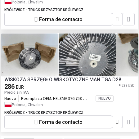
Polonia, Chwalim
KRÓLEWICZ - TRUCK KRZYSZTOF KRÓLEWICZ
Forma de contacto
WISKOZA SPRZĘGŁO WISKOTYCZNE MAN TGA D28
286
≈ 329 USD
EUR
Precio sin IVA
Nuevo
Reemplaza OEM:
HEL8MV 376 758-
NUEVO
471/RS4 | Numery katalogowe
Polonia, Chwalim
zamienników: MNC068 376758471
KRÓLEWICZ - TRUCK KRZYSZTOF KRÓLEWICZ
LKK007 7063401 HELLA HEL8MV 376 758-
471/RS4 | Numer katalogowy oryginału:
Forma de contacto
51066300115 51066300076 51066300108