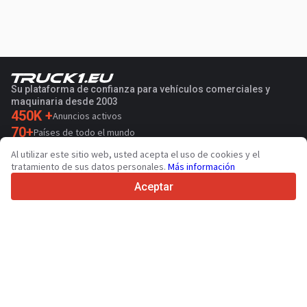
Su plataforma de confianza para vehículos comerciales y
maquinaria desde 2003
450K +
Anuncios activos
70+
Países de todo el mundo
36
Idiomas admitidos
Al utilizar este sitio web, usted acepta el uso de cookies y el
tratamiento de sus datos personales.
Más información
4.7/5
Trustpilot
Aceptar
Para vendedores
Servicios de promoción
Presios de los servicios
Ayuda