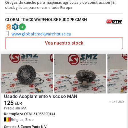
Orugas de caucho para máquinas agrícolas y de construcción | En
stock y listas para enviar a toda Europa
GLOBAL TRACK WAREHOUSE EUROPE GMBH
3
www.globaltrackwarehouse.eu
Vea nuestro stock
Usado Acoplamiento viscoso MAN
125
≈ 144 USD
EUR
Precio sin IVA
Reemplaza OEM:
51066300141
Bélgica, Bree
Smeets & Zonen Parts N.V.