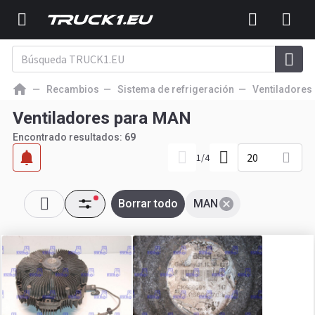
Recambios
Sistema de refrigeración
Ventiladores
Ventiladores para MAN
Encontrado resultados:
69
20
1
/
4
Borrar todo
MAN