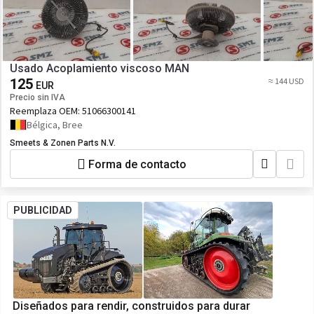
Usado Acoplamiento viscoso MAN
125
≈ 144 USD
EUR
Precio sin IVA
Reemplaza OEM:
51066300141
Bélgica, Bree
Smeets & Zonen Parts N.V.
Forma de contacto
PUBLICIDAD
Diseñados para rendir, construidos para durar