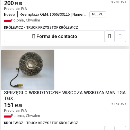
200
≈ 230 USD
EUR
Precio sin IVA
Nuevo
Reemplaza OEM:
1066300115 | Numer
NUEVO
katalogowy oryginału: 1066300115,
Polonia, Chwalim
51066300115, MAN 402100040401,
KRÓLEWICZ - TRUCK KRZYSZTOF KRÓLEWICZ
002156012100, 0002369130
Forma de contacto
SPRZĘGŁO WISKOTYCZNE WISCOZA WISKOZA MAN TGA
TGX
151
≈ 173 USD
EUR
Precio sin IVA
Polonia, Chwalim
KRÓLEWICZ - TRUCK KRZYSZTOF KRÓLEWICZ