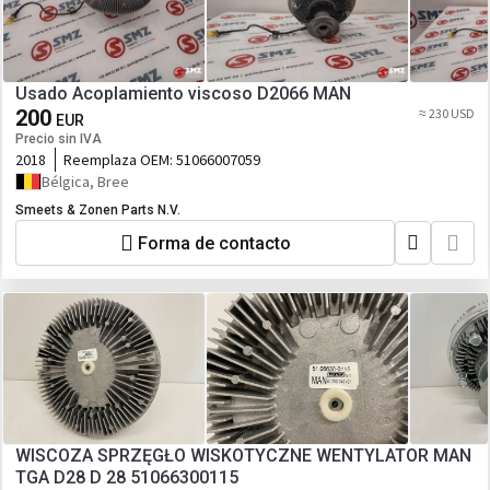
Usado Acoplamiento viscoso D2066 MAN
200
≈ 230 USD
EUR
Precio sin IVA
2018
Reemplaza OEM:
51066007059
Bélgica, Bree
Smeets & Zonen Parts N.V.
Forma de contacto
WISCOZA SPRZĘGŁO WISKOTYCZNE WENTYLATOR MAN
TGA D28 D 28 51066300115