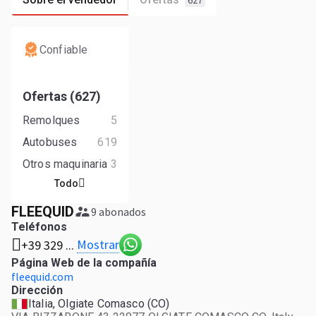
627
Confiable
Ofertas (627)
Remolques
5
Autobuses
619
Otros maquinaria
3
Todo
FLEEQUID
9 abonados
Teléfonos
Mostrar
+39 329 ...
Página Web de la compañía
fleequid.com
Dirección
Italia, Olgiate Comasco (CO)