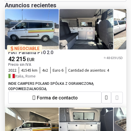
Anuncios recientes
NEGOCIABLE
FIAT Panamá P10 2.0
42 215
≈ 48 639 USD
EUR
Precio sin IVA
2022
41545 km
4x2
Euro 6
Cantidad de asientos:
4
Italia, Rome
INDIE CAMPERS POLAND SPÓŁKA Z OGRANICZONĄ
ODPOWIEDZIALNOŚCIĄ
Forma de contacto