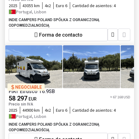
2025
43055 km
4x2
Euro 6
Cantidad de asientos:
4
Portugal, Lisbon
INDIE CAMPERS POLAND SPÓŁKA Z OGRANICZONĄ
ODPOWIEDZIALNOŚCIĄ
Forma de contacto
NEGOCIABLE
FIAT Etrusco T6.9SB
58 297
≈ 67 168 USD
EUR
Precio sin IVA
2025
44900 km
4x2
Euro 6
Cantidad de asientos:
4
Portugal, Lisbon
INDIE CAMPERS POLAND SPÓŁKA Z OGRANICZONĄ
ODPOWIEDZIALNOŚCIĄ