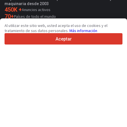
maquinaria desde 2003
450K +
Anuncios activos
70+
Países de todo el mundo
36
Idiomas admitidos
Al utilizar este sitio web, usted acepta el uso de cookies y el
tratamiento de sus datos personales.
Más información
4.7/5
Trustpilot
Aceptar
Para vendedores
Servicios de promoción
Presios de los servicios
Ayuda
Para compradores
Reseñas de marcas
Ferias
Leasing