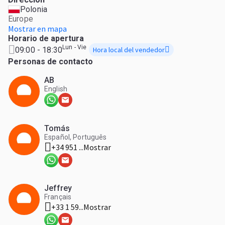
próxima aventura sobre ruedas!
Polonia
Europe
Mostrar en mapa
Horario de apertura
Lun - Vie
09:00 - 18:30
Hora local del vendedor
Personas de contacto
AB
English
Tomás
Español, Português
+34 951 ...
Mostrar
Jeffrey
Français
+33 1 59...
Mostrar