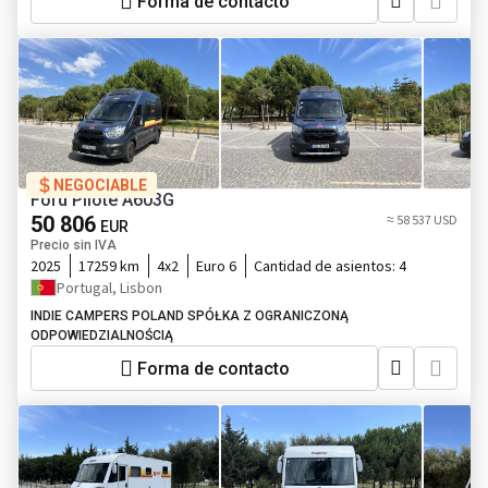
Forma de contacto
NEGOCIABLE
Ford Pilote A603G
50 806
≈ 58 537 USD
EUR
Precio sin IVA
2025
17259 km
4x2
Euro 6
Cantidad de asientos:
4
Portugal, Lisbon
INDIE CAMPERS POLAND SPÓŁKA Z OGRANICZONĄ
ODPOWIEDZIALNOŚCIĄ
Forma de contacto