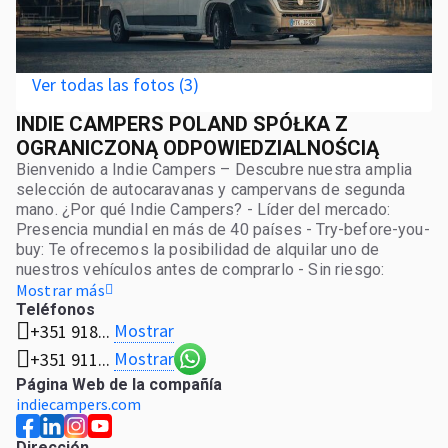
Ver todas las fotos (3)
INDIE CAMPERS POLAND SPÓŁKA Z
OGRANICZONĄ ODPOWIEDZIALNOŚCIĄ
Bienvenido a Indie Campers – Descubre nuestra amplia
selección de autocaravanas y campervans de segunda
mano. ¿Por qué Indie Campers? - Líder del mercado:
Presencia mundial en más de 40 países - Try-before-you-
buy: Te ofrecemos la posibilidad de alquilar uno de
nuestros vehículos antes de comprarlo - Sin riesgo:
Garantía de devolución de 14 días y 1 año de garantía para
Mostrar más
clientes particulares - Opciones de reubicación: ¿No está
Teléfonos
Mostrar
+351 918...
en la ubicación que necesitas? ¡Ofrecemos traslado de
vehículos por toda Europa! ¿Eres una empresa?
Mostrar
+351 911...
¡Soluciones atractivas adaptadas a tu negocio!
Página Web de la compañía
Ofrecemos paquetes personalizados con precios
indiecampers.com
especiales para compras de más de tres autocaravanas.
¡Encuentra ahora tu autocaravana ideal y comienza tu
Dirección