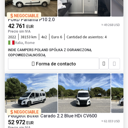
NEGOCIABLE
FORD Panamá P10 2.0
42 761
≈ 49 268 USD
EUR
Precio sin IVA
2022
38153 km
4x2
Euro 6
Cantidad de asientos:
4
Italia, Rome
INDIE CAMPERS POLAND SPÓŁKA Z OGRANICZONĄ
ODPOWIEDZIALNOŚCIĄ
Forma de contacto
NEGOCIABLE
Peugeot Boxer Carado 2.2 Blue HDi CV600
52 972
≈ 61 033 USD
EUR
Precio sin IVA