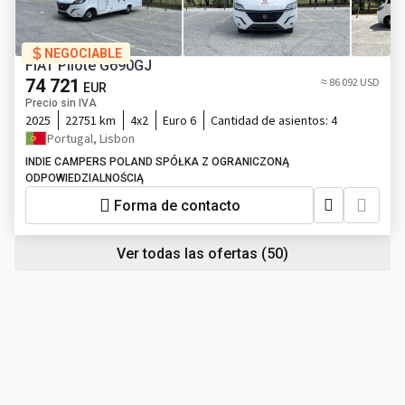
NEGOCIABLE
FIAT Pilote G690GJ
74 721
≈ 86 092 USD
EUR
Precio sin IVA
2025
22751 km
4x2
Euro 6
Cantidad de asientos:
4
Portugal, Lisbon
INDIE CAMPERS POLAND SPÓŁKA Z OGRANICZONĄ
ODPOWIEDZIALNOŚCIĄ
Forma de contacto
Ver todas las ofertas
(50)