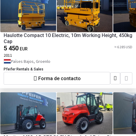
Haulotte Compact 10 Electric, 10m Working Height, 450kg
Cap
5 450
≈ 6 285 USD
EUR
2011
Países Bajos, Groenlo
Pfeifer Rentals & Sales
Forma de contacto