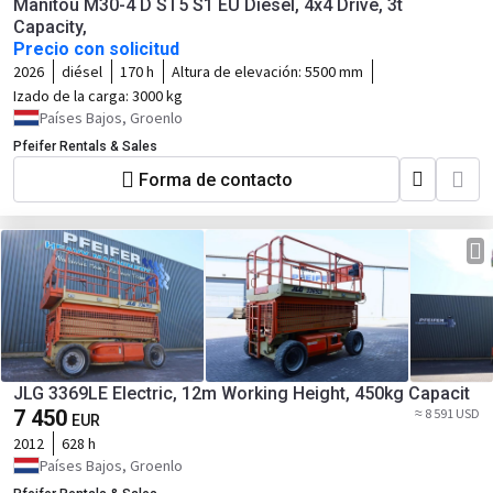
Manitou M30-4 D ST5 S1 EU Diesel, 4x4 Drive, 3t
Capacity,
Precio con solicitud
2026
diésel
170 h
Altura de elevación:
5500 mm
Izado de la carga:
3000 kg
Países Bajos, Groenlo
Pfeifer Rentals & Sales
Forma de contacto
JLG 3369LE Electric, 12m Working Height, 450kg Capacit
7 450
≈ 8 591 USD
EUR
2012
628 h
Países Bajos, Groenlo