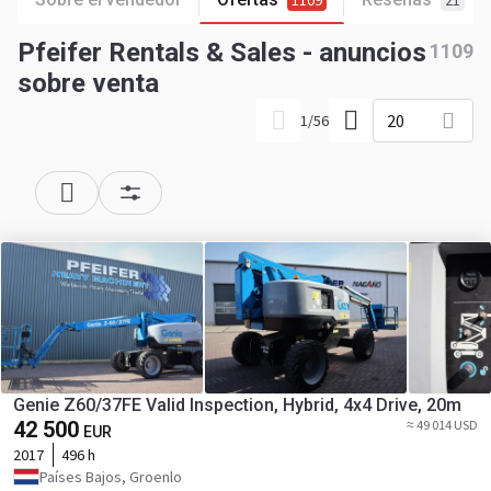
1109
21
Pfeifer Rentals & Sales - anuncios
1109
sobre venta
20
1
/
56
Genie Z60/37FE Valid Inspection, Hybrid, 4x4 Drive, 20m
42 500
≈ 49 014 USD
EUR
2017
496 h
Países Bajos, Groenlo