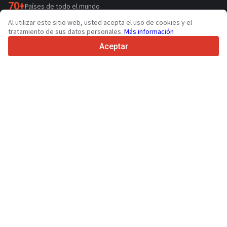
70+
Países de todo el mundo
36
Idiomas admitidos
Al utilizar este sitio web, usted acepta el uso de cookies y el
tratamiento de sus datos personales.
Más información
4.7/5
Trustpilot
Aceptar
Para vendedores
Servicios de promoción
Presios de los servicios
Ayuda
Para compradores
Reseñas de marcas
Ferias
Leasing
Información