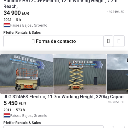
Haulotte HA12CJ+ Electric, 12 m Working Height, 7.2m
Reach,
34 900
≈ 40 249 USD
EUR
2025
9 h
Países Bajos, Groenlo
Pfeifer Rentals & Sales
Forma de contacto
JLG 3246ES Electric, 11.7m Working Height, 320kg Capac
5 450
≈ 6 285 USD
EUR
2011
573 h
Países Bajos, Groenlo
Pfeifer Rentals & Sales