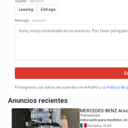
Asunto
- opcional
Leasing
Entrega
Mensaje
- opcional
E
Protegemos sus datos de acuerdo con el RGPD y su
Política de 
Anuncios recientes
MERCEDES-BENZ Arocs 
Transmisión
Adecuado para modelos:
Ar
Actros Axor
Rumania, Arad