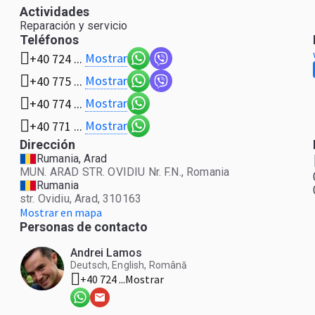
Actividades
Reparación y servicio
Teléfonos
Mostrar
+40 724 ...
Mostrar
+40 775 ...
Mostrar
+40 774 ...
Mostrar
+40 771 ...
Dirección
Rumania, Arad
MUN. ARAD STR. OVIDIU Nr. F.N., Romania
Rumania
str. Ovidiu, Arad, 310163
Mostrar en mapa
Personas de contacto
Andrei Lamos
Deutsch, English, Română
+40 724 ...
Mostrar