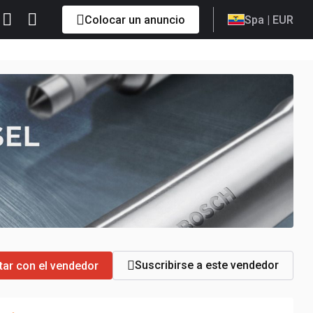
Colocar un anuncio
Spa
| EUR
Suscribirse a este vendedor
tar con el vendedor