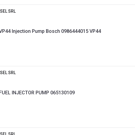
SEL SRL
Audi A4 A6 VW Passat VP44 Injection Pump Bosch 0986444015 VP44
SEL SRL
FUEL INJECTOR PUMP 065130109
SEL SRL