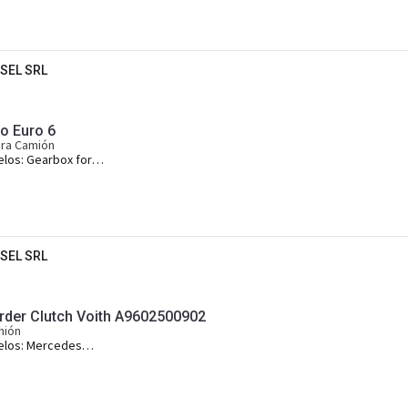
SEL SRL
 Euro 6
ara Camión
elos:
Gearbox for
os Arocs and
SEL SRL
er Clutch Voith A9602500902
mión
elos:
Mercedes