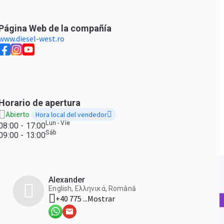
Página Web de la compañía
www.diesel-west.ro
Horario de apertura
Hora local del vendedor
Abierto
Lun - Vie
08:00 - 17:00
Sáb
09:00 - 13:00
Alexander
English, Ελληνικά, Română
+40 775 ...
Mostrar