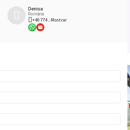
Denisa
Română
+40 774 ...
Mostrar