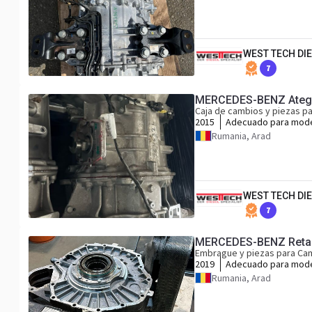
WEST TECH DIE
7
MERCEDES-BENZ Atego
Caja de cambios y piezas p
2015
Adecuado para mod
Mercedes Atego Ant
Rumania, Arad
Actros MP 4 Euro 6
WEST TECH DIE
7
MERCEDES-BENZ Retard
Embrague y piezas para Ca
2019
Adecuado para mod
Actros MP4 / MP5
Rumania, Arad